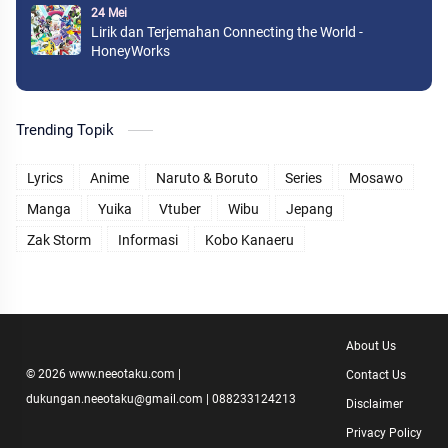
24 Mei
Lirik dan Terjemahan Connecting the World -
HoneyWorks
Trending Topik
Lyrics
Anime
Naruto & Boruto
Series
Mosawo
Manga
Yuika
Vtuber
Wibu
Jepang
Zak Storm
Informasi
Kobo Kanaeru
About Us
©
2026
www.neeotaku.com
|
Contact Us
dukungan.neeotaku@gmail.com | 088233124213
Disclaimer
Privacy Policy