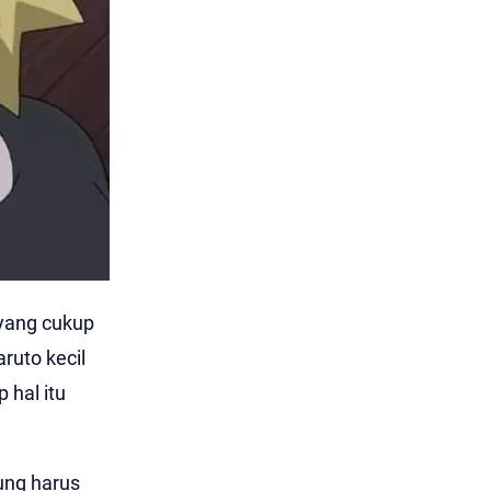
yang cukup
ruto kecil
 hal itu
ung harus