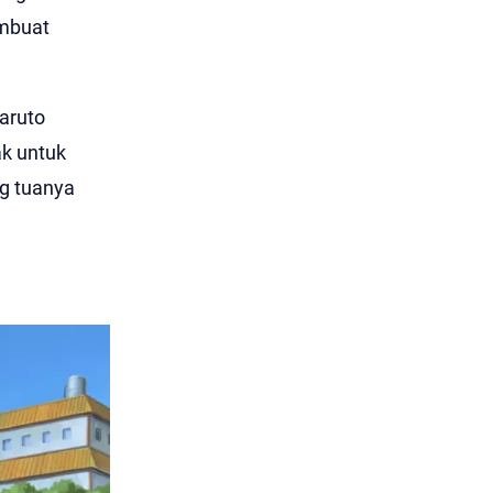
embuat
aruto
ak untuk
g tuanya