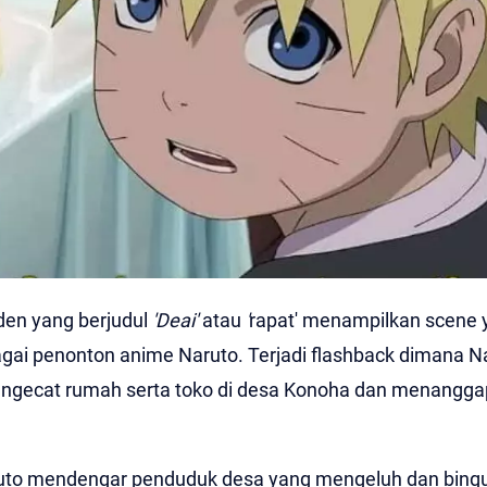
den yang berjudul
'Deai'
atau
'
rapat' menampilkan scene 
gai penonton anime Naruto. Terjadi flashback dimana Na
ngecat rumah serta toko di desa Konoha dan menanggap
aruto mendengar penduduk desa yang mengeluh dan bing