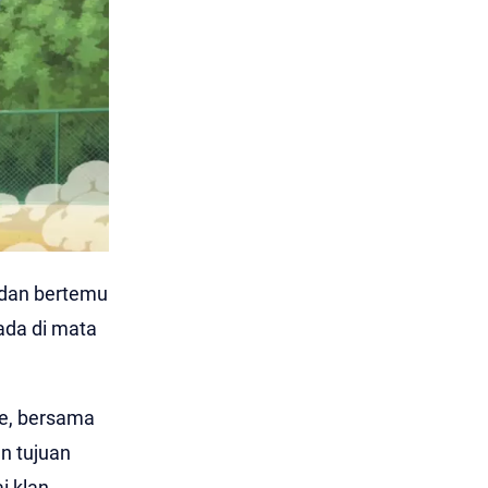
 dan bertemu
ada di mata
ke, bersama
n tujuan
i klan