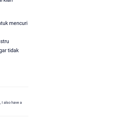
ntuk mencuri
stru
ar tidak
, I also have a