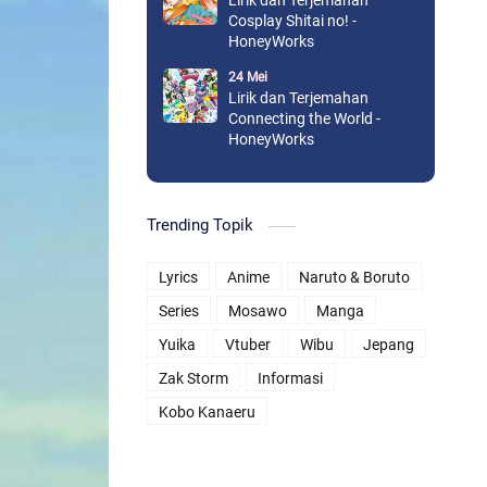
Lirik dan Terjemahan
Cosplay Shitai no! -
HoneyWorks
24 Mei
Lirik dan Terjemahan
Connecting the World -
HoneyWorks
Trending Topik
Lyrics
Anime
Naruto & Boruto
Series
Mosawo
Manga
Yuika
Vtuber
Wibu
Jepang
Zak Storm
Informasi
Kobo Kanaeru