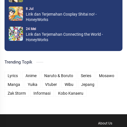
8 Jul
Lirik dan Terjemahan Cosplay Shitai no! -
HoneyWorks
24 Mei
Lirik dan Terjemahan Connecting the World -
HoneyWorks
Trending Topik
Lyrics
Anime
Naruto & Boruto
Series
Mosawo
Manga
Yuika
Vtuber
Wibu
Jepang
Zak Storm
Informasi
Kobo Kanaeru
About Us