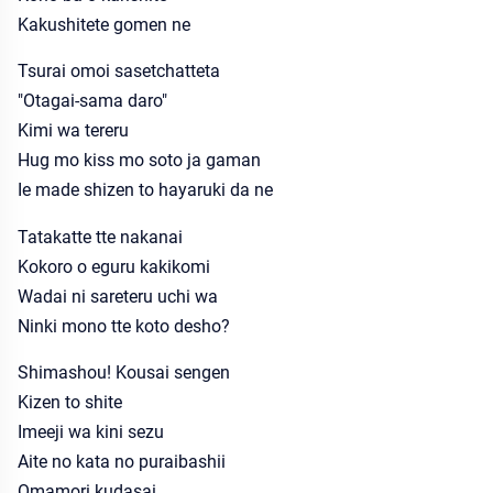
Kakushitete gomen ne
Tsurai omoi sasetchatteta
"Otagai-sama daro"
Kimi wa tereru
Hug mo kiss mo soto ja gaman
Ie made shizen to hayaruki da ne
Tatakatte tte nakanai
Kokoro o eguru kakikomi
Wadai ni sareteru uchi wa
Ninki mono tte koto desho?
Shimashou! Kousai sengen
Kizen to shite
Imeeji wa kini sezu
Aite no kata no puraibashii
Omamori kudasai