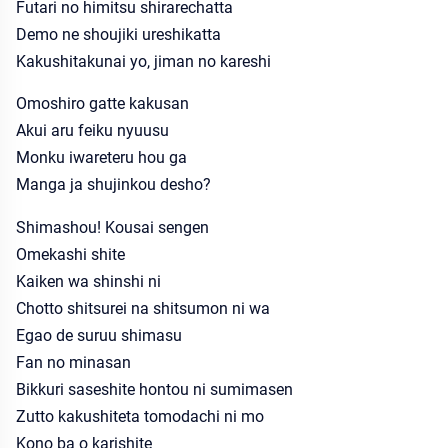
Futari no himitsu shirarechatta
Demo ne shoujiki ureshikatta
Kakushitakunai yo, jiman no kareshi
Omoshiro gatte kakusan
Akui aru feiku nyuusu
Monku iwareteru hou ga
Manga ja shujinkou desho?
Shimashou! Kousai sengen
Omekashi shite
Kaiken wa shinshi ni
Chotto shitsurei na shitsumon ni wa
Egao de suruu shimasu
Fan no minasan
Bikkuri saseshite hontou ni sumimasen
Zutto kakushiteta tomodachi ni mo
Kono ba o karishite