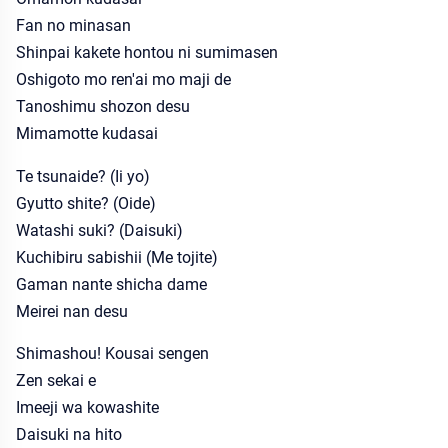
Fan no minasan
Shinpai kakete hontou ni sumimasen
Oshigoto mo ren'ai mo maji de
Tanoshimu shozon desu
Mimamotte kudasai
Te tsunaide? (Ii yo)
Gyutto shite? (Oide)
Watashi suki? (Daisuki)
Kuchibiru sabishii (Me tojite)
Gaman nante shicha dame
Meirei nan desu
Shimashou! Kousai sengen
Zen sekai e
Imeeji wa kowashite
Daisuki na hito