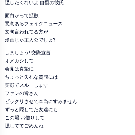
隠したくないよ 自慢の彼氏
面白がって拡散
悪意あるフェイクニュース
文句言われてる方が
漫画じゃ主人公でしょ?
しましょう! 交際宣言
オメカシして
会見は真摯に
ちょっと失礼な質問には
笑顔でスルーします
ファンの皆さん
ビックリさせて本当にすみません
ずっと隠してた友達にも
この場 お借りして
隠しててごめんね