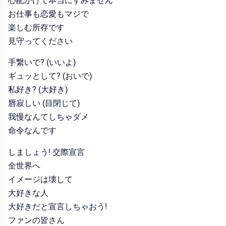
心配かけて本当にすみません
お仕事も恋愛もマジで
楽しむ所存です
見守ってください
手繋いで? (いいよ)
ギュッとして? (おいで)
私好き? (大好き)
唇寂しい (目閉じて)
我慢なんてしちゃダメ
命令なんです
しましょう! 交際宣言
全世界へ
イメージは壊して
大好きな人
大好きだと宣言しちゃおう!
ファンの皆さん