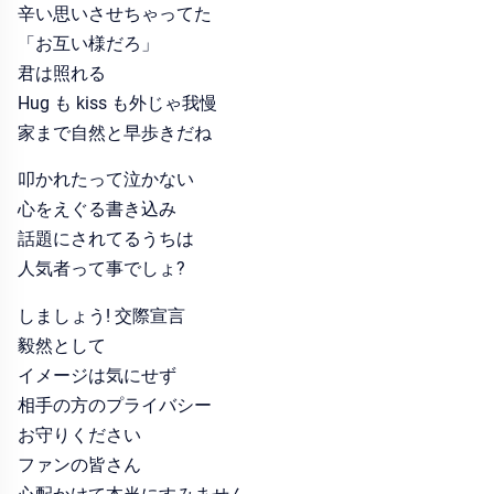
辛い思いさせちゃってた
「お互い様だろ」
君は照れる
Hug も kiss も外じゃ我慢
家まで自然と早歩きだね
叩かれたって泣かない
心をえぐる書き込み
話題にされてるうちは
人気者って事でしょ?
しましょう! 交際宣言
毅然として
イメージは気にせず
相手の方のプライバシー
お守りください
ファンの皆さん