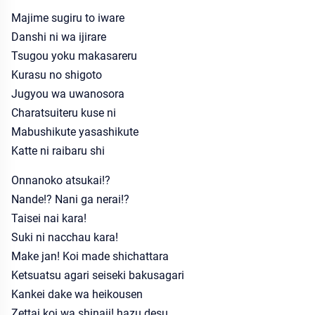
Majime sugiru to iware
Danshi ni wa ijirare
Tsugou yoku makasareru
Kurasu no shigoto
Jugyou wa uwanosora
Charatsuiteru kuse ni
Mabushikute yasashikute
Katte ni raibaru shi
Onnanoko atsukai!?
Nande!? Nani ga nerai!?
Taisei nai kara!
Suki ni nacchau kara!
Make jan! Koi made shichattara
Ketsuatsu agari seiseki bakusagari
Kankei dake wa heikousen
Zettai koi wa shinaii! hazu desu