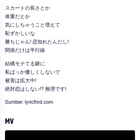
スカートの長さとか
体重だとか
気にしちゃうこと増えて
恥ずかしいな
勝ちじゃん! 恋知れたんだし!
関係だけは平行線
結構モテてる癖に
私ばっか優しくしないで
被害は拡大中!
絶対恋はしない!? 無理です!
Sumber: lyricfind.com
MV