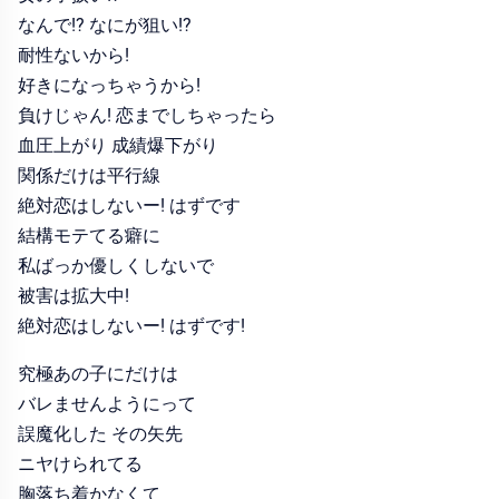
なんで!? なにが狙い!?
耐性ないから!
好きになっちゃうから!
負けじゃん! 恋までしちゃったら
血圧上がり 成績爆下がり
関係だけは平行線
絶対恋はしないー! はずです
結構モテてる癖に
私ばっか優しくしないで
被害は拡大中!
絶対恋はしないー! はずです!
究極あの子にだけは
バレませんようにって
誤魔化した その矢先
ニヤけられてる
胸落ち着かなくて