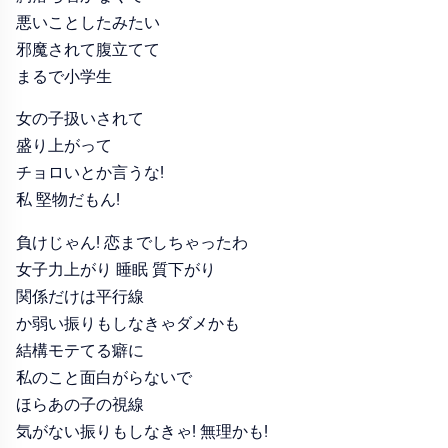
悪いことしたみたい
邪魔されて腹立てて
まるで小学生
女の子扱いされて
盛り上がって
チョロいとか言うな!
私 堅物だもん!
負けじゃん! 恋までしちゃったわ
女子力上がり 睡眠 質下がり
関係だけは平行線
か弱い振りもしなきゃダメかも
結構モテてる癖に
私のこと面白がらないで
ほらあの子の視線
気がない振りもしなきゃ! 無理かも!