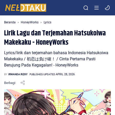
Entertainment Media Otaku Indonesia
Beranda
HoneyWorks
Lyrics
Lirik Lagu dan Terjemahan Hatsukoiwa
Makekaku - HoneyWorks
Lyrics/lirik dan terjemahan bahasa Indonesia Hatsukoiwa
Makekaku / 初恋は負け確！ / Cinta Pertama Pasti
Berujung Pada Kegagalan! - HoneyWorks