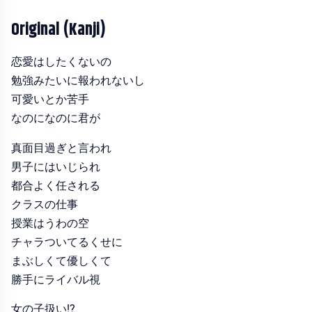
Original (Kanji)
恋愛はしたくないの
勉強みたいに報われないし
可愛いとか苦手
なのになのに君が
真面目過ぎと言われ
男子にはいじられ
都合よく任される
クラスの仕事
授業はうわの空
チャラついてるくせに
まぶしくて優しくて
勝手にライバル視
女の子扱い!?