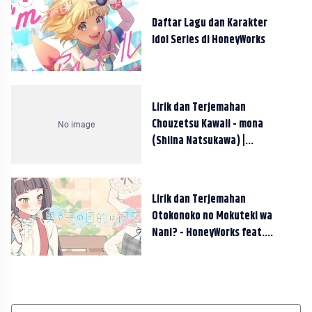
Daftar Lagu dan Karakter
Idol Series di HoneyWorks
Lirik dan Terjemahan
Chouzetsu Kawaii - mona
(Shiina Natsukawa) |
HoneyWorks
Lirik dan Terjemahan
Otokonoko no Mokuteki wa
Nani? - HoneyWorks feat.
Arisa Takamizawa