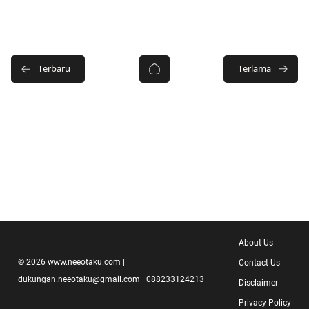
About Us
©
2026
www.neeotaku.com
|
Contact Us
dukungan.neeotaku@gmail.com | 088233124213
Disclaimer
Privacy Policy