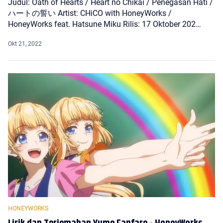
Judul: Oath of Hearts / Heart no Chikai / Penegasan Hati /
ハートの誓い Artist: CHiCO with HoneyWorks /
HoneyWorks feat. Hatsune Miku Rilis: 17 Oktober 202…