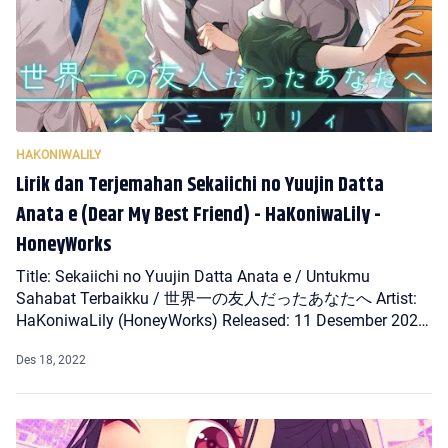
Lirik dan Terjemahan Sekaiichi no Yuujin Datta
Anata e (Dear My Best Friend) - HaKoniwaLily -
HoneyWorks
Title: Sekaiichi no Yuujin Datta Anata e / Untukmu
Sahabat Terbaikku / 世界一の友人だったあなたへ Artist:
HaKoniwaLily (HoneyWorks) Released: 11 Desember 2022
(on…