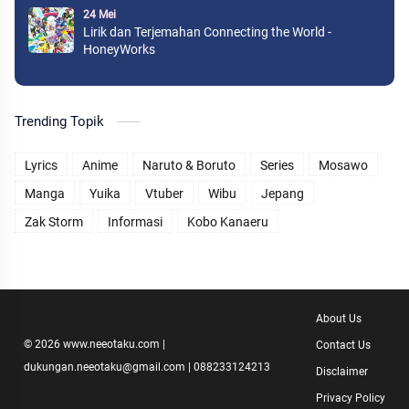
24 Mei
Lirik dan Terjemahan Connecting the World -
HoneyWorks
Trending Topik
Lyrics
Anime
Naruto & Boruto
Series
Mosawo
Manga
Yuika
Vtuber
Wibu
Jepang
Zak Storm
Informasi
Kobo Kanaeru
About Us
©
2026
www.neeotaku.com
|
Contact Us
dukungan.neeotaku@gmail.com | 088233124213
Disclaimer
Privacy Policy