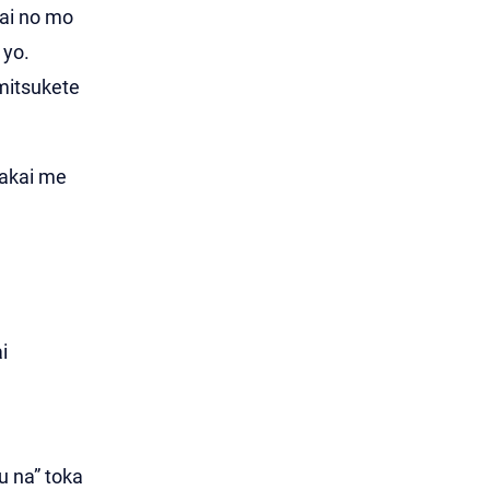
ai no mo
 yo.
mitsukete
akai me
i
su na” toka