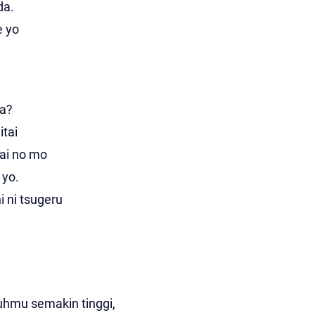
da.
e yo
ta?
itai
ai no mo
 yo.
 ni tsugeru
hmu semakin tinggi,