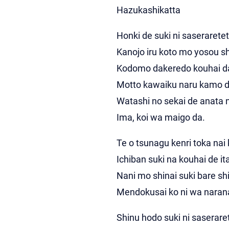
Hazukashikatta
Honki de suki ni saserarete
Kanojo iru koto mo yosou sh
Kodomo dakeredo kouhai d
Motto kawaiku naru kamo d
Watashi no sekai de anata 
Ima, koi wa maigo da.
Te o tsunagu kenri toka nai
Ichiban suki na kouhai de ita
Nani mo shinai suki bare sh
Mendokusai ko ni wa narana
Shinu hodo suki ni saserare