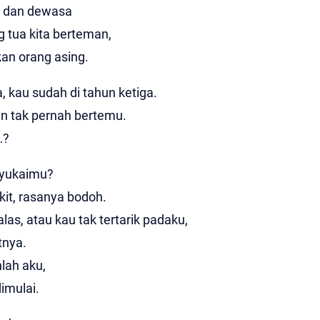
n dan dewasa
g tua kita berteman,
akan orang asing.
 kau sudah di tahun ketiga.
n tak pernah bertemu.
…?
nyukaimu?
kit, rasanya bodoh.
alas, atau kau tak tertarik padaku,
tnya.
lah aku,
dimulai.