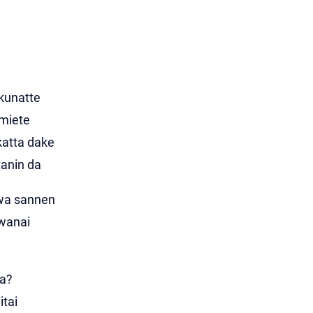
kunatte
 miete
katta dake
anin da
 wa sannen
wanai
ta?
itai