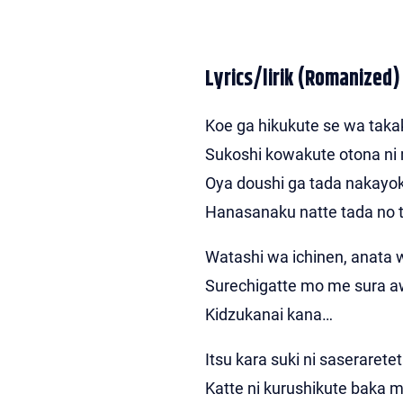
Lyrics/lirik (Romanized)
Koe ga hikukute se wa taka
Sukoshi kowakute otona ni
Oya doushi ga tada nakayo
Hanasanaku natte tada no t
Watashi wa ichinen, anata
Surechigatte mo me sura a
Kidzukanai kana…
Itsu kara suki ni saserarete
Katte ni kurushikute baka m