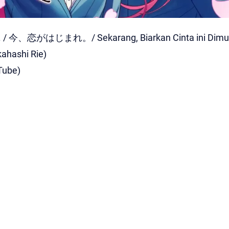
are. / 今、恋がはじまれ。/ Sekarang, Biarkan Cinta ini Dimul
kahashi Rie)
Tube)