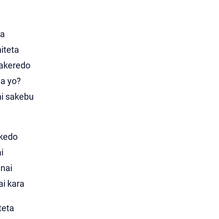
ta
iteta
akeredo
a yo?
ni sakebu
 kedo
i
inai
i kara
teta