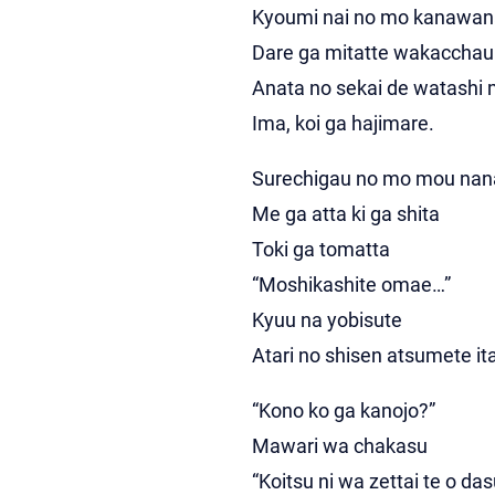
Kyoumi nai no mo kanawan
Dare ga mitatte wakacchau
Anata no sekai de watashi 
Ima, koi ga hajimare.
Surechigau no mo mou nan
Me ga atta ki ga shita
Toki ga tomatta
“Moshikashite omae…”
Kyuu na yobisute
Atari no shisen atsumete ita
“Kono ko ga kanojo?”
Mawari wa chakasu
“Koitsu ni wa zettai te o da