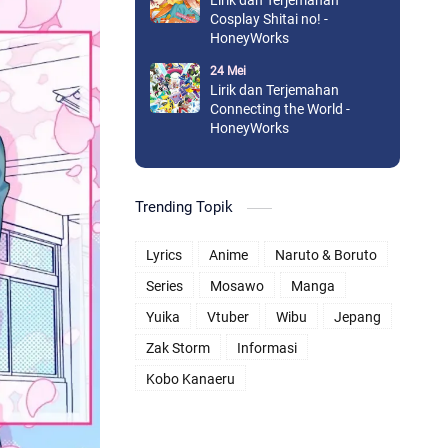
Lirik dan Terjemahan
Cosplay Shitai no! -
HoneyWorks
24 Mei
Lirik dan Terjemahan
Connecting the World -
HoneyWorks
Trending Topik
Lyrics
Anime
Naruto & Boruto
Series
Mosawo
Manga
Yuika
Vtuber
Wibu
Jepang
Zak Storm
Informasi
Kobo Kanaeru