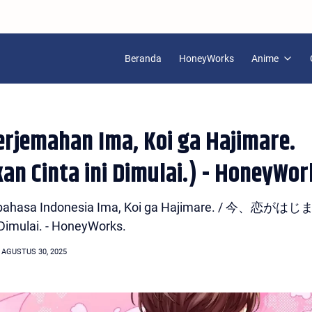
Beranda
HoneyWorks
Anime
erjemahan Ima, Koi ga Hajimare.
an Cinta ini Dimulai.) - HoneyWor
han bahasa Indonesia Ima, Koi ga Hajimare. / 今、恋がは
 Dimulai. - HoneyWorks.